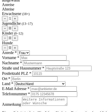
ausgewählt
Anreise
Abreise
Erwachsene
(18+)
1
−
+
Jugendliche
(13–17)
0
−
+
Kinder
(0–12)
0
−
+
Hunde
0
−
+
Anrede
*
Vorname
*
Nachname
*
Straße und Hausnummer
*
Postleitzahl
PLZ
*
Ort
*
Land
*
E-Mail Adresse
*
Telefonnummer
*
Anmerkung