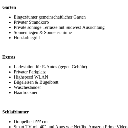
Garten
Eingezäunter gemeinschaftlicher Garten
Privater Strandkorb
Private sonnige Terrasse mit Südwest-Ausrichtung
Sonnenliegen & Sonnenschirme
Holzkohlegrill
Extras
Ladestation für E-Autos (gegen Gebühr)
Privater Parkplatz
Highspeed WLAN
Bügeleisen & Bügelbrett
Wäscheständer
Haartrockner
Schlafzimmer
Doppelbett ??? cm
Smart TV mit 40″ und Apps wie Netflix, Amazon Prime Video